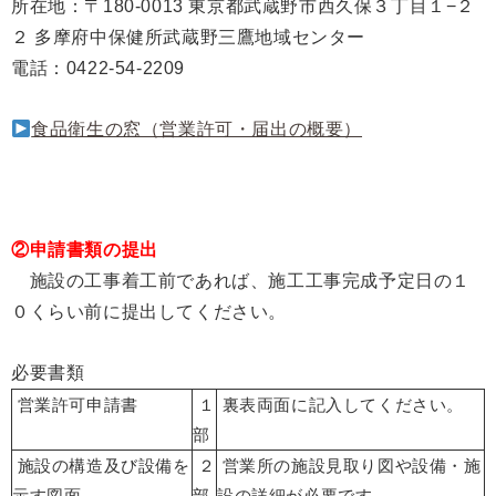
所在地
：
〒180-0013 東京都武蔵野市西久保３丁目１−２
２ 多摩府中保健所武蔵野三鷹地域センター
電話
：
0422-54-2209
食品衛生の窓（営業許可・届出の概要）
②申請書類の提出
施設の工事着工前であれば、施工工事完成予定日の１
０くらい前に提出してください。
必要書類
営業許可申請書
１
裏表両面に記入してください。
部
施設の構造及び設備を
２
営業所の施設見取り図や設備・施
示す図面
部
設の詳細が必要です。