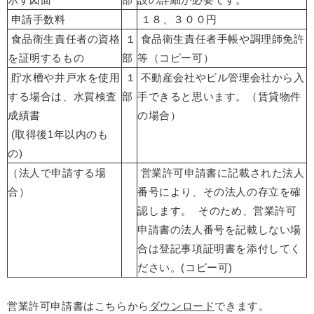
申請手数料
１８、３００円
食品衛生責任者の資格
１
食品衛生責任者手帳や調理師免許
を証明するもの
部
等
（コピー可）
貯水槽や井戸水を使用
１
不動産会社やビル管理会社から入
する場合は、水質検査
部
手できると思います。（賃貸物件
成績書
の場合）
(取得後1年以内のも
の)
（法人で申請する場
営業許可申請書に記載された法人
合）
番号により、その法人の存立を確
認します。 そのため、営業許可
申請書の法人番号を記載しない場
合は登記事項証明書を添付してく
ださい。(コピー可)
営業許可申請書はこちらから
ダウンロード
できます。