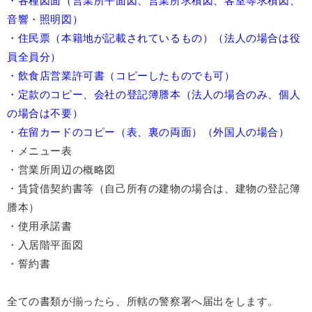
・各種図面（営業所平面図、営業所求積図、客室等求積図、
音響・照明図）
・住民票（本籍地が記載されているもの）（法人の場合は役
員全員分）
・飲食店営業許可書（コピーしたものでも可）
・定款のコピー、会社の登記簿謄本（法人の場合のみ、個人
の場合は不要）
・在留カードのコピー（表、裏の両面）（外国人の場合）
・メニュー表
・営業所周辺の概略図
・賃貸借契約書等（自己所有の建物の場合は、建物の登記簿
謄本）
・使用承諾書
・入居階平面図
・誓約書
全ての書類が揃ったら、所轄の警察署へ届出をします。