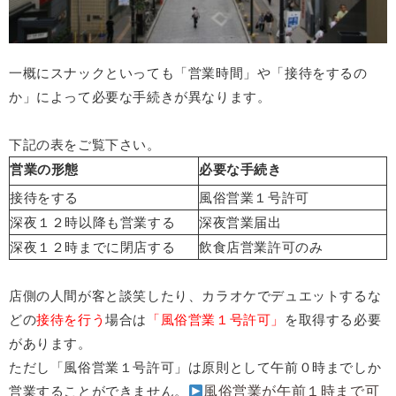
一概にスナックといっても「営業時間」や「接待をするの
か」によって必要な手続きが異なります。
下記の表をご覧下さい。
営業の形態
必要な手続き
接待をする
風俗営業１号許可
深夜１２時以降も営業する
深夜営業届出
深夜１２時までに閉店する
飲食店営業許可のみ
店側の人間が客と談笑したり、カラオケでデュエットするな
どの
接待を行う
場合は
「風俗営業１号許可」
を取得する必要
があります。
ただし「風俗営業１号許可」は原則として午前０時までしか
営業することができません。
風俗営業が午前１時まで可