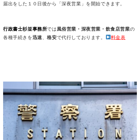
届出をした１０日後から「深夜営業」を開始できます。
行政書士杉並事務所
では
風俗営業・深夜営業・飲食店営業
の
各種手続きを
迅速
、
格安
で代行しております。
料金表