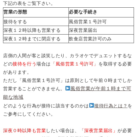
下記の表をご覧下さい。
営業の形態
必要な手続き
接待をする
風俗営業１号許可
深夜１２時以降も営業する
深夜営業届出
深夜１２時までに閉店する
飲食店営業許可のみ
店側の人間が客と談笑したり、カラオケでデュエットするな
どの
接待を行う
場合は
「風俗営業１号許可」
を取得する必要
があります。
ただし「風俗営業１号許可」は原則として午前０時までしか
営業することができません。
風俗営業が午前１時まで可
能な地域
どのような行為が接待に該当するのかは
接待行為とは？
を
ご参考にしてください。
深夜０時以降も営業
したい場合は、
「深夜営業届出」
が必要