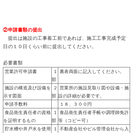
②申請書類の提出
提出は施設の工事着工前であれば、施工工事完成予定
日の１０日くらい前に提出してください。
必要書類
営業許可申請書
１
裏表両面に記入してください。
部
施設の構造及び設備を
２
営業所の施設見取り図や設備・施
示す図面
部
設の詳細が必要です。
申請手数料
１８、３００円
食品衛生責任者の資格
１
食品衛生責任者手帳や調理師免許
を証明するもの
部
等
（コピー可）
貯水槽や井戸水を使用
１
不動産会社やビル管理会社から入