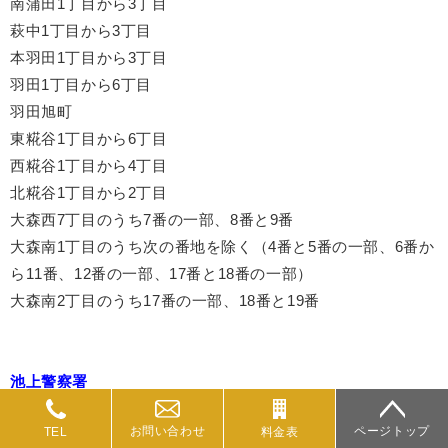
南蒲田1丁目から3丁目
萩中1丁目から3丁目
本羽田1丁目から3丁目
羽田1丁目から6丁目
羽田旭町
東糀谷1丁目から6丁目
西糀谷1丁目から4丁目
北糀谷1丁目から2丁目
大森西7丁目のうち7番の一部、8番と9番
大森南1丁目のうち次の番地を除く（4番と5番の一部、6番か
ら11番、12番の一部、17番と18番の一部）
大森南2丁目のうち17番の一部、18番と19番
池上警察署
所在地
：
〒146-0082東京都大田区池上3丁目20番10号
お問い合わせ
ページトップ
TEL
料金表
電話：03-3755-0110(代表)