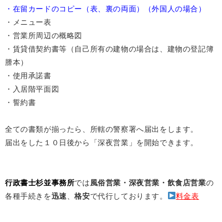
・在留カードのコピー（表、裏の両面）（外国人の場合）
・メニュー表
・営業所周辺の概略図
・賃貸借契約書等（自己所有の建物の場合は、建物の登記簿
謄本）
・使用承諾書
・入居階平面図
・誓約書
全ての書類が揃ったら、所轄の警察署へ届出をします。
届出をした１０日後から「深夜営業」を開始できます。
行政書士杉並事務所
では
風俗営業・深夜営業・飲食店営業
の
各種手続きを
迅速
、
格安
で代行しております。
料金表