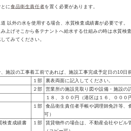
ごとに
食品衛生責任者
を置く必要があります。
道 以外の水を使用する場合、水質検査成績書が必要です。
み上げそこから各テナントへ給水する仕組みの時は水質検
してみてください。
で、施設の工事着工前であれば、施設工事完成予定日の10日
１部
裏表両面に記入してください。
２部
営業所の施設見取り図や設備・施設の
１８、３００円（港区は１６、０００
１部
食品衛生責任者手帳や調理師免許等、
可）
質検査成績書
１部
賃貸物件の場合は、不動産会社やビル
（コピー可）