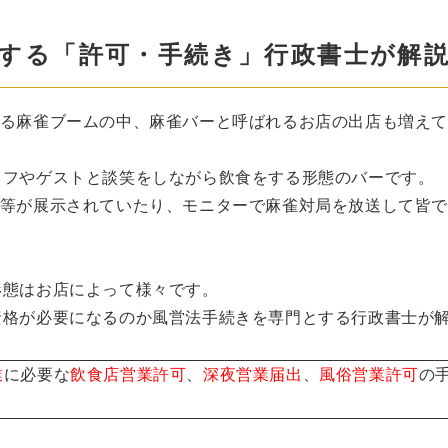
する「許可・手続き」行政書士が解
する麻雀ブームの中、麻雀バーと呼ばれるお店の出店も増え
ッフやゲストと談笑をしながら飲食をする形態のバーです。
ズ等が展示されていたり、モニターで麻雀対局を放送して皆
形態はお店によって様々です。
資格が必要になるのか風営法手続きを専門とする行政書士が
業
に必要な
飲食店営業許可
、
深夜営業届出
、
風俗営業許可
の