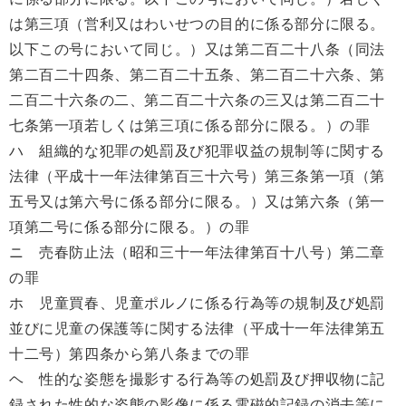
は第三項（営利又はわいせつの目的に係る部分に限る。
以下この号において同じ。）又は第二百二十八条（同法
第二百二十四条、第二百二十五条、第二百二十六条、第
二百二十六条の二、第二百二十六条の三又は第二百二十
七条第一項若しくは第三項に係る部分に限る。）の罪
ハ 組織的な犯罪の処罰及び犯罪収益の規制等に関する
法律（平成十一年法律第百三十六号）第三条第一項（第
五号又は第六号に係る部分に限る。）又は第六条（第一
項第二号に係る部分に限る。）の罪
ニ 売春防止法（昭和三十一年法律第百十八号）第二章
の罪
ホ 児童買春、児童ポルノに係る行為等の規制及び処罰
並びに児童の保護等に関する法律（平成十一年法律第五
十二号）第四条から第八条までの罪
ヘ 性的な姿態を撮影する行為等の処罰及び押収物に記
録された性的な姿態の影像に係る電磁的記録の消去等に