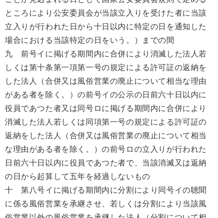
ところにより公安委員会が当該立入りを受けた者に当該
立入りが行われた日から十日以内に特定の日を通知した
場合における当該特定の日をいう。）までの間
九 前号イに掲げる期間内に合併により消滅した法人若
しくは第十条第一項第一号の規定による許可証の返納を
した法人（合併又は風俗営業の廃止について相当な理由
がある者を除く。）の前号イの公示の日前六十日以内に
役員であつた者又は同号ロに掲げる期間内に合併により
消滅した法人若しくは同項第一号の規定による許可証の
返納をした法人（合併又は風俗営業の廃止について相当
な理由がある者を除く。）の前号ロの立入りが行われた
日前六十日以内に役員であつた者で、当該消滅又は返納
の日から起算して五年を経過しないもの
十 第八号イに掲げる期間内に分割により同号イの聴聞
に係る風俗営業を承継させ、若しくは分割により当該風
俗営業以外の風俗営業を承継した法人（分割について相