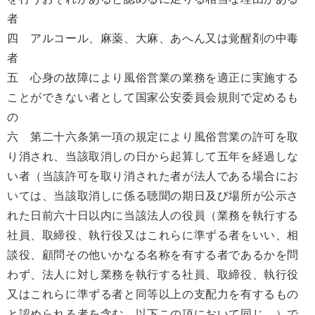
者
四 アルコール、麻薬、大麻、あへん又は覚醒剤の中毒
者
五 心身の故障により風俗営業の業務を適正に実施する
ことができない者として国家公安委員会規則で定めるも
の
六 第二十六条第一項の規定により風俗営業の許可を取
り消され、当該取消しの日から起算して五年を経過しな
い者（当該許可を取り消された者が法人である場合にお
いては、当該取消しに係る聴聞の期日及び場所が公示さ
れた日前六十日以内に当該法人の役員（業務を執行する
社員、取締役、執行役又はこれらに準ずる者をいい、相
談役、顧問その他いかなる名称を有する者であるかを問
わず、法人に対し業務を執行する社員、取締役、執行役
又はこれらに準ずる者と同等以上の支配力を有するもの
と認められる者を含む。以下この項において同じ。）で