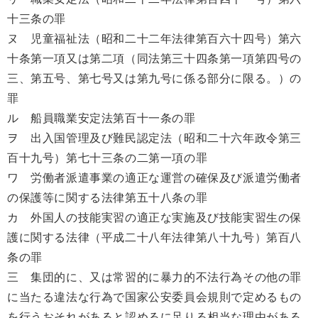
十三条の罪
ヌ 児童福祉法（昭和二十二年法律第百六十四号）第六
十条第一項又は第二項（同法第三十四条第一項第四号の
三、第五号、第七号又は第九号に係る部分に限る。）の
罪
ル 船員職業安定法第百十一条の罪
ヲ 出入国管理及び難民認定法（昭和二十六年政令第三
百十九号）第七十三条の二第一項の罪
ワ 労働者派遣事業の適正な運営の確保及び派遣労働者
の保護等に関する法律第五十八条の罪
カ 外国人の技能実習の適正な実施及び技能実習生の保
護に関する法律（平成二十八年法律第八十九号）第百八
条の罪
三 集団的に、又は常習的に暴力的不法行為その他の罪
に当たる違法な行為で国家公安委員会規則で定めるもの
を行うおそれがあると認めるに足りる相当な理由がある