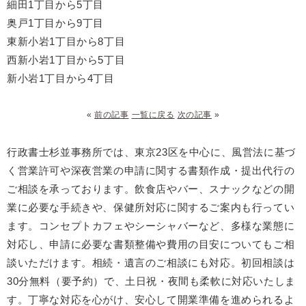
細田1丁目から5丁目
奥戸1丁目から9丁目
東新小岩1丁目から8丁目
西新小岩1丁目から5丁目
新小岩1丁目から4丁目
«
前の記事
一覧に戻る
次の記事
»
行政書士杉並事務所では、東京23区を中心に、風営法に基づ
く営業許可や深夜営業の申請に関する書類作成・提出代行の
ご相談を承っております。飲食店やバー、スナックなどの開
業に必要な手続きや、保健所対応に関するご案内も行ってい
ます。コンセプトカフェやシーシャバーなど、多様な業態に
対応し、申請に必要な書類整備や費用の目安についてもご相
談いただけます。相続・遺言のご相談にも対応。初回相談は
30分無料（要予約）で、土日祝・夜間も柔軟に対応いたしま
す。丁寧な対応を心がけ、安心して開業準備を進められるよ