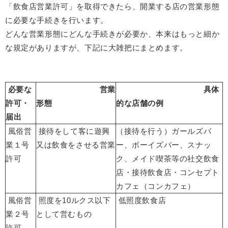
「飲食店営業許可」を取得できたら、開業する店の営業形態
に必要な手続きを行います。
どんな営業形態にどんな手続きが必要か、本来はもっと細か
な規定がありますが、下記に大雑把にまとめます。
必要な
営業
具体
許可・
形態
的な店舗の例
届出
風俗営
接待をして客に遊興
（接待を行う）ガールズバ
業１号
又は飲食をさせる営業
ー、ボーイズバー、スナッ
許可
ク、メイド喫茶等の社交飲食
店・接待飲食店・コンセプト
カフェ（コンカフェ）
風俗営
照度を10ルクス以下
低照度飲食店
業２号
として営むもの
許可