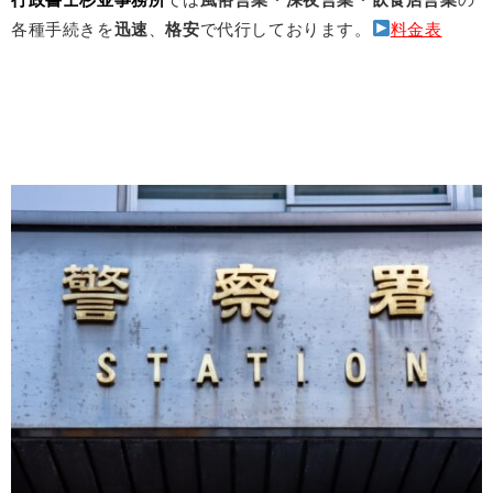
各種手続きを
迅速
、
格安
で代行しております。
料金表