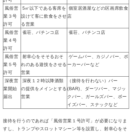
風俗営
5㎡
以下である客席を
個室居酒屋などの区画席飲食
業３号
設けて
客に飲食をさせ
店
許可
る営業
風俗営
雀荘、パチンコ店
雀荘、パチンコ店
業４号
許可
風俗営
射幸心をそそるおそ
ゲームバー、カジノバー、ポ
業５号
れのある遊技をさせる
ーカーバーなど
許可
営業
深夜営
深夜１２時以降酒類
（接待を行わない）バー
業開始
の提供をメインとする
(BAR)、ダーツバー、マジッ
届出
営業
クバー、ガールズバー、ボー
イズバー、スナックなど
接待を行うのであれば「風俗営業１号許可」が必要になりま
すし、トランプやスロットマシーン等を設置し、射幸心をそ