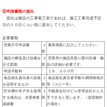
②申請書類の提出
提出は施設の工事着工前であれば、施工工事完成予定
日の１０日くらい前に提出してください。
必要書類
営業許可申請書
１
裏表両面に記入してください。
部
施設の構造及び設備を
２
営業所の施設見取り図や設備・施
示す図面
部
設の詳細が必要です。
申請手数料
１８、３００円
食品衛生責任者の資格
１
食品衛生責任者手帳や調理師免許
を証明するもの
部
等
（コピー可）
貯水槽や井戸水を使用
１
不動産会社やビル管理会社から入
する場合は、水質検査
部
手できると思います。（賃貸物件
成績書
の場合）