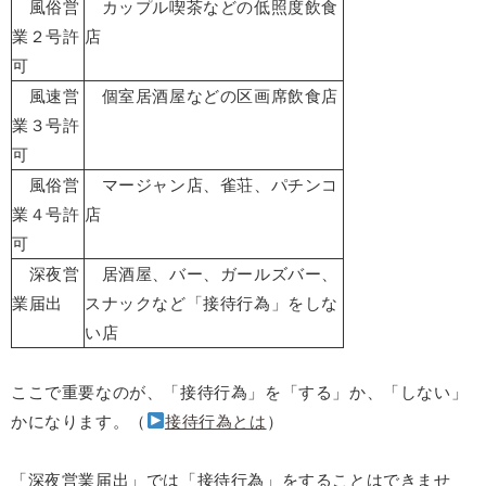
風俗営
カップル喫茶などの低照度飲食
業２号許
店
可
風速営
個室居酒屋などの区画席飲食店
業３号許
可
風俗営
マージャン店、雀荘、パチンコ
業４号許
店
可
深夜営
居酒屋、バー、ガールズバー、
業届出
スナックなど「接待行為」をしな
い店
ここで重要なのが、「接待行為」を「する」か、「しない」
かになります。（
接待行為とは
）
「深夜営業届出」では「接待行為」をすることはできませ