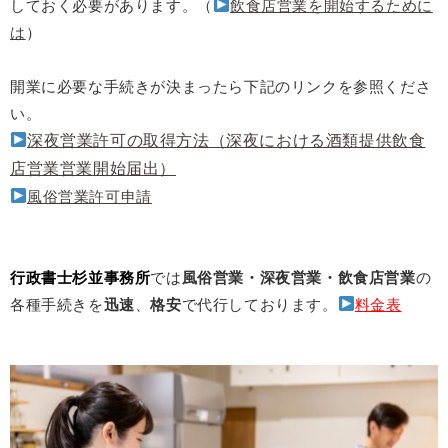
しておく必要があります。（
飲食店営業を開始するために
は
）
開業に必要な手続きが決まったら下記のリンクを参照くださ
い。
深夜営業許可の取得方法（深夜における酒類提供飲食
店営業営業開始届出）
風俗営業許可申請
行政書士杉並事務所
では
風俗営業・深夜営業・飲食店営業
の
各種手続きを
迅速
、
格安
で代行しております。
料金表