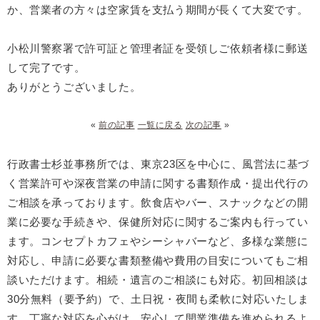
か、営業者の方々は空家賃を支払う期間が長くて大変です。
小松川警察署で許可証と管理者証を受領しご依頼者様に郵送
して完了です。
ありがとうございました。
«
前の記事
一覧に戻る
次の記事
»
行政書士杉並事務所では、東京23区を中心に、風営法に基づ
く営業許可や深夜営業の申請に関する書類作成・提出代行の
ご相談を承っております。飲食店やバー、スナックなどの開
業に必要な手続きや、保健所対応に関するご案内も行ってい
ます。コンセプトカフェやシーシャバーなど、多様な業態に
対応し、申請に必要な書類整備や費用の目安についてもご相
談いただけます。相続・遺言のご相談にも対応。初回相談は
30分無料（要予約）で、土日祝・夜間も柔軟に対応いたしま
す。丁寧な対応を心がけ、安心して開業準備を進められるよ